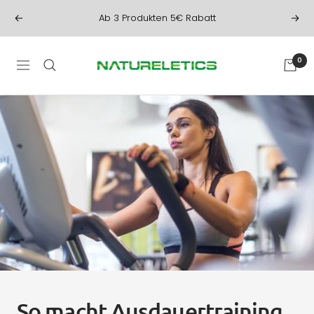
Direkt
Ab 3 Produkten 5€ Rabatt
Zurück
Weit
zum
Inhalt
NATURELETICS
0
Navigation
So macht Ausdauertraining