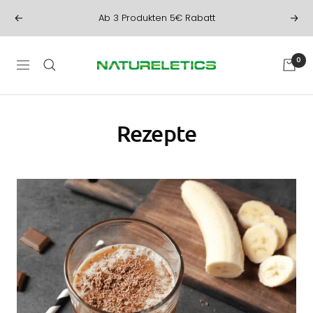
Direkt
Ab 3 Produkten 5€ Rabatt
Zurück
Weit
zum
Inhalt
NATURELETICS
0
Navigation
Rezepte